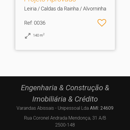
Leiria / Caldas da Rainha / Alvorninha
Ref
: 0036
2
140
m
Engenharia & Construção &
Imobiliária & Crédito
Varandas Abissais - Unipessoal Lda
AMI: 24609
Rua Coronel Andrada Mendonça, 31 A/B
2500-148