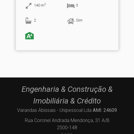
2
140
m
3
2
Sim
Engenharia & Construção &
Imobiliária & Crédito
Varandas Abissais - Unipessoal Lda
AMI: 24609
Rua Coronel Andrada Mendonça, 31 A/B
2500-148