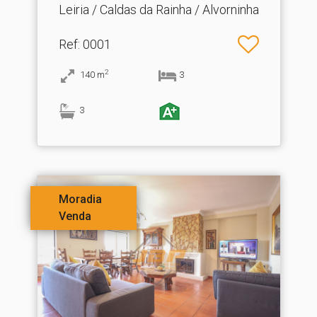
Leiria / Caldas da Rainha / Alvorninha
Ref
: 0001
2
140
m
3
3
Moradia
Venda