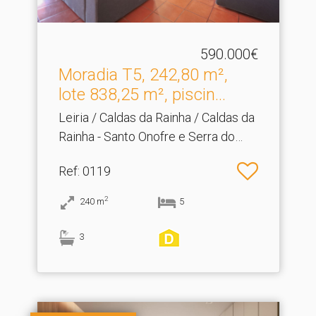
590.000€
Moradia T5, 242,80 m²,
lote 838,25 m², piscin.​..
Leiria / Caldas da Rainha / Caldas da
Rainha - Santo Onofre e Serra do
Bouro
Ref
: 0119
2
240
m
5
3