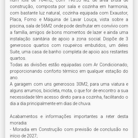
num lote de 764m2, com 190.55 M2 de área bruta de 
construção, composta por sala e cozinha em harmonia, 
com bastante luz natural, cozinha equipada com Exaustor, 
Placa, Forno e Máquina de Lavar Louça, vista sobre a 
piscina, sala de 56M2 onde pode desfrutar em convívio com 
a família, amigos de bons momentos de lazer e ainda uma 
instalação sanitária de apoio a zona social. Dispõe de 3 
generosos quartos com roupeiros embutidos, um deles 
Suite, uma casa de banho completa de apoio aos restantes 
quartos.

Todas as divisões estão equipadas com Ar Condicionado, 
proporcionando conforto térmico em qualquer estação do 
ano. 

A garagem com uns generosos 30M2, para uma viatura e 
alguns arrumos, bicicleta, mota, o que for de encontro a sua 
necessidade têm acesso direto para a cozinha, facilitando o 
dia a dia principalmente em dias de chuva. 

Acabamentos e informações importantes a reter desta 
moradia:

- Moradia em Construção com previsão de conclusão no 
início de 2027; 
