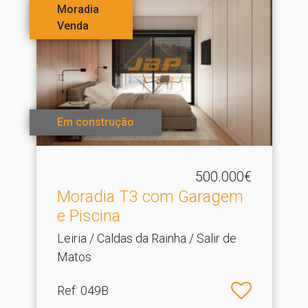
Moradia
Venda
Em construção
500.000€
Moradia T3 com Garagem
e Piscina
Leiria / Caldas da Rainha / Salir de
Matos
Ref
: 049B