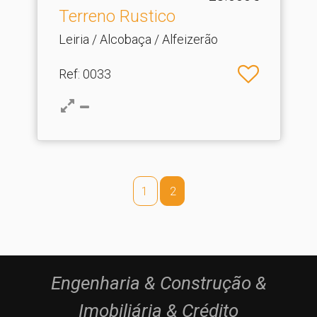
Terreno Rustico
Leiria / Alcobaça / Alfeizerão
Ref
: 0033
1
2
Engenharia & Construção &
Imobiliária & Crédito