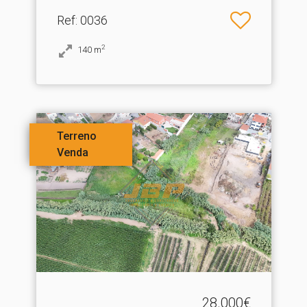
Ref
: 0036
2
140
m
Terreno
Venda
28.000€