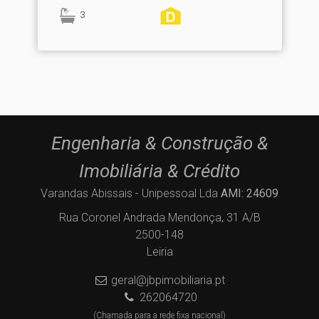
3
Engenharia & Construção &
Imobiliária & Crédito
Varandas Abissais - Unipessoal Lda
AMI: 24609
Rua Coronel Andrada Mendonça, 31 A/B
2500-148
Leiria
geral@jbpimobiliaria.pt
262064720
(Chamada para a rede fixa nacional)