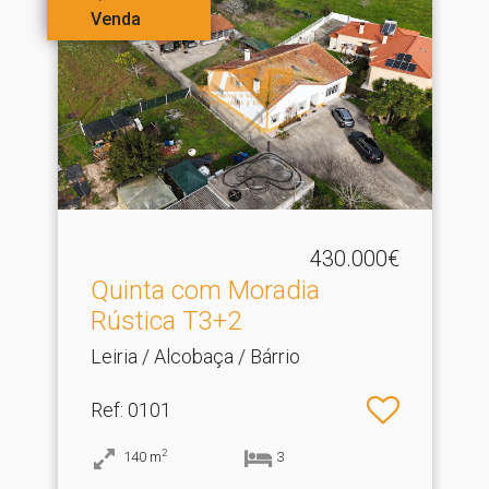
Venda
430.000€
Quinta com Moradia
Rústica T3+2
Leiria / Alcobaça / Bárrio
Ref
: 0101
2
140
m
3